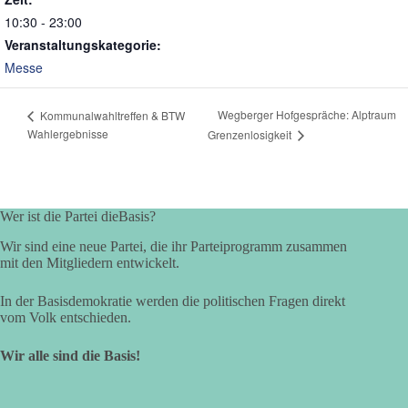
10:30 - 23:00
Veranstaltungskategorie:
Messe
Wegberger Hofgespräche: Alptraum
Kommunalwahltreffen & BTW
Wahlergebnisse
Grenzenlosigkeit
Wer ist die Partei dieBasis?
Wir sind eine neue Partei, die ihr Parteiprogramm zusammen
mit den Mitgliedern entwickelt.
In der Basisdemokratie werden die politischen Fragen direkt
vom Volk entschieden.
Wir alle sind die Basis!