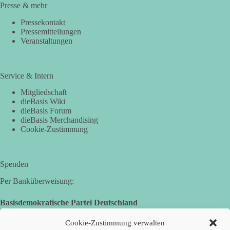
Presse & mehr
Pressekontakt
Pressemitteilungen
Veranstaltungen
Service & Intern
Mitgliedschaft
dieBasis Wiki
dieBasis Forum
dieBasis Merchandising
Cookie-Zustimmung
Spenden
Per Banküberweisung:
Basisdemokratische Partei Deutschland
Landesverband Nordrhein-Westfalen
IBAN: DE14 3005 0110 1008 4913 08
Cookie-Zustimmung verwalten