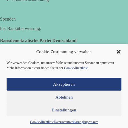
Spenden
Per Banküberweisung:
Basisdemokratische Partei Deutschland
Landesverband Nordrhein-Westfalen
IBAN: DE14 3005 0110 1008 4913 08
Cookie-Zustimmung verwalten
BIC: DUSSDEDDXXX
(es kann zu Fehlermeldungen kommen, die jedoch keine
Wir verwenden Cookies, um unsere Website und unseren Service zu optimieren.
Auswirkungen haben.)
Mehr Information hierzu finden Sie in der
Cookie-Richtlinie
.
Akzeptieren
Ablehnen
Einstellungen
Mitglied werden
Kontakt
Cookie-Richtlinie (EU)
Impressum
Datenschutzerklärung
Copyright © 2026 Basisdemokratische Partei Deutschland ·
Cookie-Richtlinie
Datenschutzerklärung
Impressum
Zillestraße 9 · 10585 Berlin