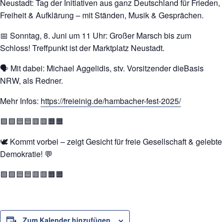
Neustadt: Tag der Initiativen aus ganz Deutschland für Frieden,
Freiheit & Aufklärung – mit Ständen, Musik & Gesprächen.
📅 Sonntag, 8. Juni um 11 Uhr: Großer Marsch bis zum
Schloss! Treffpunkt ist der Marktplatz Neustadt.
🗣 Mit dabei: Michael Aggelidis, stv. Vorsitzender dieBasis
NRW, als Redner.
Mehr Infos:
https://freieinig.de/hambacher-fest-2025/
🟩🟩🟦🟦🟥🟥🟧🟧
🕊 Kommt vorbei – zeigt Gesicht für freie Gesellschaft & gelebte
Demokratie! 💬
🟩🟩🟦🟦🟥🟥🟧🟧
Zum Kalender hinzufügen