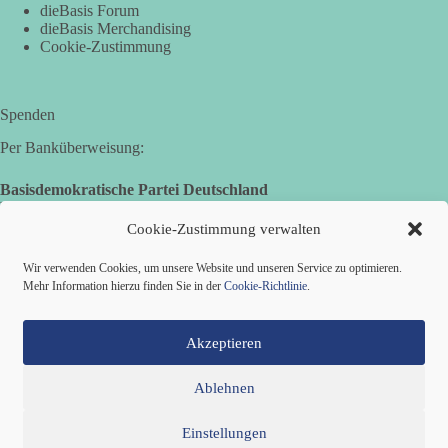
dieBasis Forum
dieBasis Merchandising
Cookie-Zustimmung
Spenden
Per Banküberweisung:
Basisdemokratische Partei Deutschland
Landesverband Nordrhein-Westfalen
IBAN: DE14 3005 0110 1008 4913 08
Cookie-Zustimmung verwalten
BIC: DUSSDEDDXXX
(es kann zu Fehlermeldungen kommen, die jedoch keine
Wir verwenden Cookies, um unsere Website und unseren Service zu optimieren.
Auswirkungen haben.)
Mehr Information hierzu finden Sie in der
Cookie-Richtlinie
.
Akzeptieren
Ablehnen
Einstellungen
Mitglied werden
Kontakt
Cookie-Richtlinie (EU)