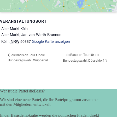
VERANSTALTUNGSORT
Alter Markt Köln
Alter Markt, Jan-von-Werth-Brunnen
Köln
,
NRW
50667
Google Karte anzeigen
dieBasis on Tour für die
dieBasis on Tour für die
Bundestagswahl, Wuppertal
Bundestagswahl, Düsseldorf
Wer ist die Partei dieBasis?
Wir sind eine neue Partei, die ihr Parteiprogramm zusammen
mit den Mitgliedern entwickelt.
In der Basisdemokratie werden die politischen Fragen direkt