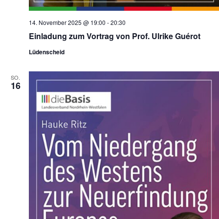
14. November 2025 @ 19:00
-
20:30
Einladung zum Vortrag von Prof. Ulrike Guérot
Lüdenscheid
SO.
16