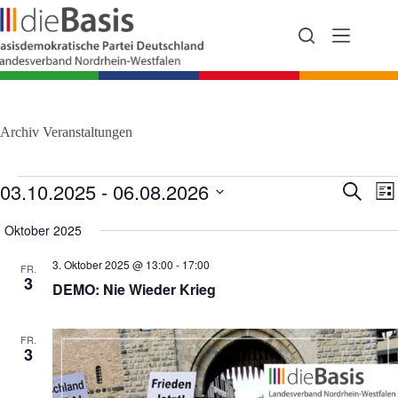
Zum
Inhalt
springen
Archiv
Veranstaltungen
Veranstaltungen
03.10.2025
 - 
06.08.2026
V
V
S
L
e
e
u
D
i
r
r
c
a
Oktober 2025
s
a
a
h
t
t
n
n
e
u
e
3. Oktober 2025 @ 13:00
-
17:00
s
s
FR.
m
3
t
t
DEMO: Nie Wieder Krieg
w
a
a
ä
l
l
h
t
t
l
FR.
u
u
e
3
n
n
n
g
g
.
e
A