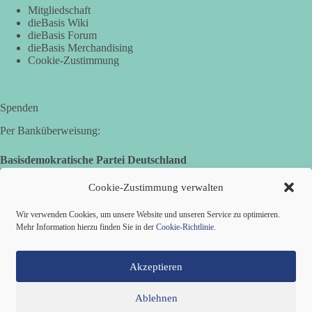
Mitgliedschaft
dieBasis Wiki
dieBasis Forum
dieBasis Merchandising
Cookie-Zustimmung
Spenden
Per Banküberweisung:
Basisdemokratische Partei Deutschland
Landesverband Nordrhein-Westfalen
IBAN: DE14 3005 0110 1008 4913 08
Cookie-Zustimmung verwalten
BIC: DUSSDEDDXXX
(es kann zu Fehlermeldungen kommen, die jedoch keine
Wir verwenden Cookies, um unsere Website und unseren Service zu optimieren.
Auswirkungen haben.)
Mehr Information hierzu finden Sie in der
Cookie-Richtlinie
.
Akzeptieren
Ablehnen