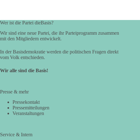
Wer ist die Partei dieBasis?
Wir sind eine neue Partei, die ihr Parteiprogramm zusammen
mit den Mitgliedern entwickelt.
In der Basisdemokratie werden die politischen Fragen direkt
vom Volk entschieden.
Wir alle sind die Basis!
Presse & mehr
Pressekontakt
Pressemitteilungen
Veranstaltungen
Service & Intern