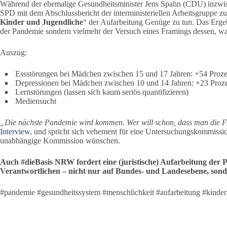
Während der ehemalige Gesundheitsminister Jens Spahn (CDU) inzwi
SPD mit dem Abschlussbericht der interministeriellen Arbeitsgruppe zu
Kinder und Jugendliche
“ der Aufarbeitung Genüge zu tun. Das Ergeb
der Pandemie sondern vielmehr der Versuch eines Framings dessen, was 
Auszug:
Essstörungen bei Mädchen zwischen 15 und 17 Jahren: +54 Proze
Depressionen bei Mädchen zwischen 10 und 14 Jahren: +23 Proz
Lernstörungen (lassen sich kaum seriös quantifizieren)
Mediensucht
„Die nächste Pandemie wird kommen. Wer will schon, dass man die F
Interview
, und spricht sich vehement für eine Untersuchungskommissio
unabhängige Kommission wünschen.
Auch #dieBasis NRW fordert eine (juristische) Aufarbeitung der 
Verantwortlichen – nicht nur auf Bundes- und Landesebene, son
#pandemie #gesundheitssystem #menschlichkeit #aufarbeitung #kinder