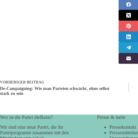
VORHERIGER
BEITRAG
De-Campaigning: Wie man Parteien schwächt, ohne selbst
stark zu sein
Wer ist die Partei dieBasis?
Presse & mehr
Wir sind eine neue Partei, die ihr
Pressekontakt
Parteiprogramm zusammen mit den
Pressemitteilu