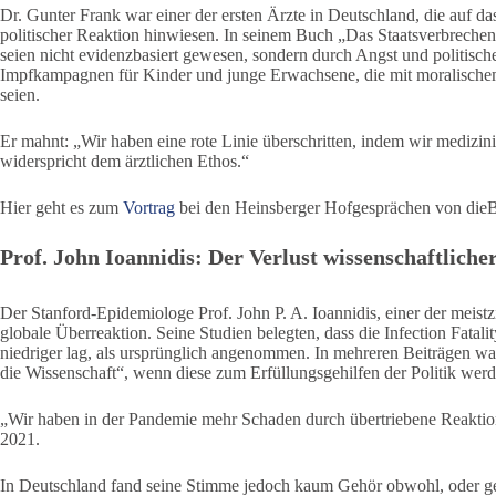
Dr. Gunter Frank war einer der ersten Ärzte in Deutschland, die auf d
politischer Reaktion hinwiesen. In seinem Buch „Das Staatsverbrech
seien nicht evidenzbasiert gewesen, sondern durch Angst und politische
Impfkampagnen für Kinder und junge Erwachsene, die mit moralischem
seien.
Er mahnt: „Wir haben eine rote Linie überschritten, indem wir medizin
widerspricht dem ärztlichen Ethos.“
Hier geht es zum
Vortrag
bei den Heinsberger Hofgesprächen von die
Prof. John Ioannidis: Der Verlust wissenschaftlicher
Der Stanford-Epidemiologe Prof. John P. A. Ioannidis, einer der meistzit
globale Überreaktion. Seine Studien belegten, dass die Infection Fatal
niedriger lag, als ursprünglich angenommen. In mehreren Beiträgen war
die Wissenschaft“, wenn diese zum Erfüllungsgehilfen der Politik werd
„Wir haben in der Pandemie mehr Schaden durch übertriebene Reaktionen
2021.
In Deutschland fand seine Stimme jedoch kaum Gehör obwohl, oder gera