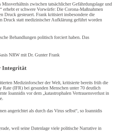
as Missverhältnis zwischen tatsächlicher Gefährdungslage und
en“ erhebt er schwere Vorwürfe: Die Corona-Maßnahmen
n Druck gesteuert. Frank kritisiert insbesondere die
 Druck statt medizinischer Aufklärung geführt worden
ische Behandlungen politisch forciert haben. Das
Basis NRW mit Dr. Gunter Frank
 Integrität
ierten Medizinforscher der Welt, kritisierte bereits früh die
ity Rate (IFR) bei gesunden Menschen unter 70 deutlich
nte Ioannidis vor dem „katastrophalen Vertrauensverlust in
e.
 angerichtet als durch das Virus selbst“, so Ioannidis
de, weil seine Datenlage viele politische Narrative in