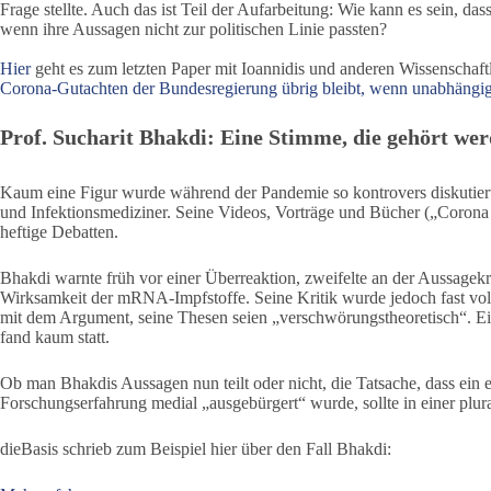
Frage stellte. Auch das ist Teil der Aufarbeitung: Wie kann es sein, d
wenn ihre Aussagen nicht zur politischen Linie passten?
Hier
geht es zum letzten Paper mit Ioannidis und anderen Wissenschaftl
Corona-Gutachten der Bundesregierung übrig bleibt, wenn unabhängige
Prof. Sucharit Bhakdi: Eine Stimme, die gehört we
Kaum eine Figur wurde während der Pandemie so kontrovers diskutiert 
und Infektionsmediziner. Seine Videos, Vorträge und Bücher („Corona
heftige Debatten.
Bhakdi warnte früh vor einer Überreaktion, zweifelte an der Aussagekr
Wirksamkeit der mRNA-Impfstoffe. Seine Kritik wurde jedoch fast voll
mit dem Argument, seine Thesen seien „verschwörungstheoretisch“. Ei
fand kaum statt.
Ob man Bhakdis Aussagen nun teilt oder nicht, die Tatsache, dass ein em
Forschungserfahrung medial „ausgebürgert“ wurde, sollte in einer plur
dieBasis schrieb zum Beispiel hier über den Fall Bhakdi: