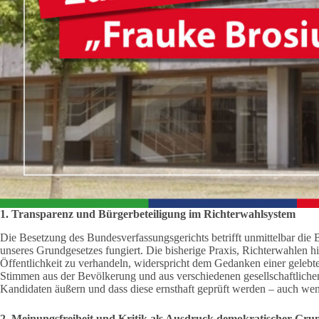
1. Transparenz und Bürgerbeteiligung im Richterwahlsystem
Die Besetzung des Bundesverfassungsgerichts betrifft unmittelbar die 
unseres Grundgesetzes fungiert. Die bisherige Praxis, Richterwahlen h
Öffentlichkeit zu verhandeln, widerspricht dem Gedanken einer gelebten
Stimmen aus der Bevölkerung und aus verschiedenen gesellschaftlic
Kandidaten äußern und dass diese ernsthaft geprüft werden – auch wenn 
2. Meinungsfreiheit und Kritik als Ausdruck demokratischer Gru