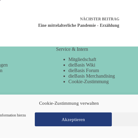
NÄCHSTER
BEITRAG
Eine mittelalterliche Pandemie - Erzählung
Service & Intern
Mitgliedschaft
ngen
dieBasis Wiki
en
dieBasis Forum
dieBasis Merchandising
Cookie-Zustimmung
Cookie-Zustimmung verwalten
nformation hierzu
Akzeptieren
Mitglied werden
Kontakt
Cookie-Richtl