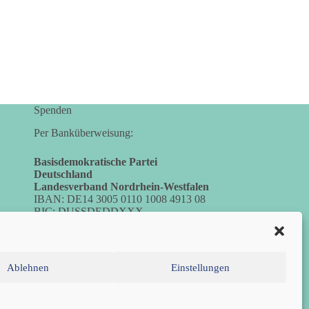
Spenden
Per Banküberweisung:
Basisdemokratische Partei
Deutschland
Landesverband Nordrhein-Westfalen
IBAN: DE14 3005 0110 1008 4913 08
BIC: DUSSDEDDXXX
(es kann zu Fehlermeldungen kommen,
die jedoch keine Auswirkungen haben.)
Ablehnen
Einstellungen
inie (EU)
Impressum
Datenschutzerklärung