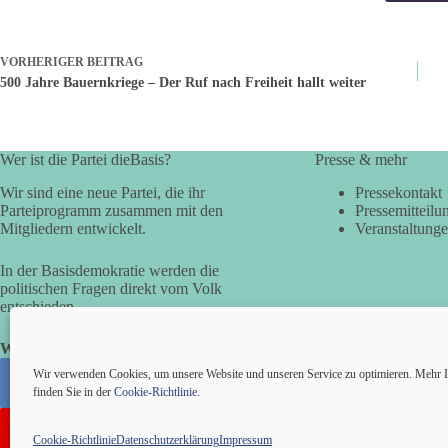
VORHERIGER
BEITRAG
500 Jahre Bauernkriege – Der Ruf nach Freiheit hallt weiter
Wer ist die Partei dieBasis?
Presse & mehr
Wir sind eine neue Partei, die ihr
Pressekontakt
Parteiprogramm zusammen mit den
Pressemitteilu
Mitgliedern entwickelt.
Veranstaltung
In der Basisdemokratie werden die
politischen Fragen direkt vom Volk
entschieden.
Wir alle sind die Basis!
Wir verwenden Cookies, um unsere Website und unseren Service zu optimieren. Mehr I
finden Sie in der
Cookie-Richtlinie
.
Cookie-Richtlinie
Datenschutzerklärung
Impressum