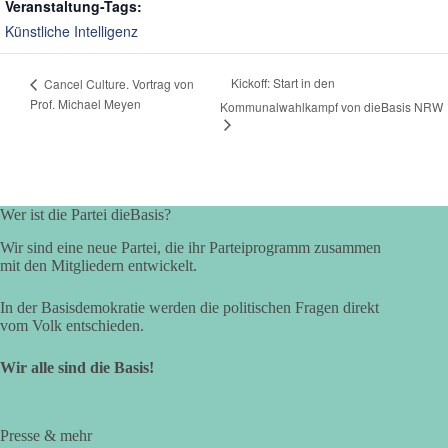
Veranstaltung-Tags:
Künstliche Intelligenz
Kickoff: Start in den
Cancel Culture. Vortrag von
Prof. Michael Meyen
Kommunalwahlkampf von dieBasis NRW
Wer ist die Partei dieBasis?
Wir sind eine neue Partei, die ihr Parteiprogramm zusammen
mit den Mitgliedern entwickelt.
In der Basisdemokratie werden die politischen Fragen direkt
vom Volk entschieden.
Wir alle sind die Basis!
Presse & mehr