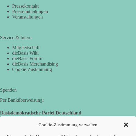
Pressekontakt
Pressemitteilungen
Veranstaltungen
Service & Intern
Mitgliedschaft
dieBasis Wiki
dieBasis Forum
dieBasis Merchandising
Cookie-Zustimmung
Spenden
Per Banküberweisung:
Basisdemokratische Partei Deutschland
Landesverband Nordrhein-Westfalen
IBAN: DE14 3005 0110 1008 4913 08
Cookie-Zustimmung verwalten
BIC: DUSSDEDDXXX
(es kann zu Fehlermeldungen kommen, die jedoch keine