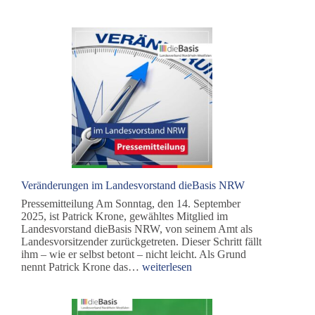
–
Wir
müssen
miteinander
reden!
Veränderungen im Landesvorstand dieBasis NRW
Pressemitteilung Am Sonntag, den 14. September
2025, ist Patrick Krone, gewähltes Mitglied im
Landesvorstand dieBasis NRW, von seinem Amt als
Landesvorsitzender zurückgetreten. Dieser Schritt fällt
ihm – wie er selbst betont – nicht leicht. Als Grund
Veränderungen
nennt Patrick Krone das…
weiterlesen
im
Landesvorstand
dieBasis