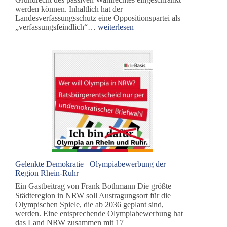
werden können. Inhaltlich hat der
Landesverfassungsschutz eine Oppositionspartei als
Kein
„verfassungsfeindlich“…
weiterlesen
Machtmissbrauch
zum
Machterhalt
–
Ein
Appell
an
Politik
und
Verwaltung
Gelenkte Demokratie –Olympiabewerbung der
Region Rhein-Ruhr
Ein Gastbeitrag von Frank Bothmann Die größte
Städteregion in NRW soll Austragungsort für die
Olympischen Spiele, die ab 2036 geplant sind,
werden. Eine entsprechende Olympiabewerbung hat
das Land NRW zusammen mit 17