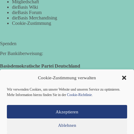
Mitgliedschaft
dieBasis Wiki
dieBasis Forum
dieBasis Merchandising
Cookie-Zustimmung
Spenden
Per Banküberweisung:
Basisdemokratische Partei Deutschland
Landesverband Nordrhein-Westfalen
IBAN: DE14 3005 0110 1008 4913 08
Cookie-Zustimmung verwalten
BIC: DUSSDEDDXXX
(es kann zu Fehlermeldungen kommen, die jedoch keine
Wir verwenden Cookies, um unsere Website und unseren Service zu optimieren.
Auswirkungen haben.)
Mehr Information hierzu finden Sie in der
Cookie-Richtlinie
.
Akzeptieren
Ablehnen