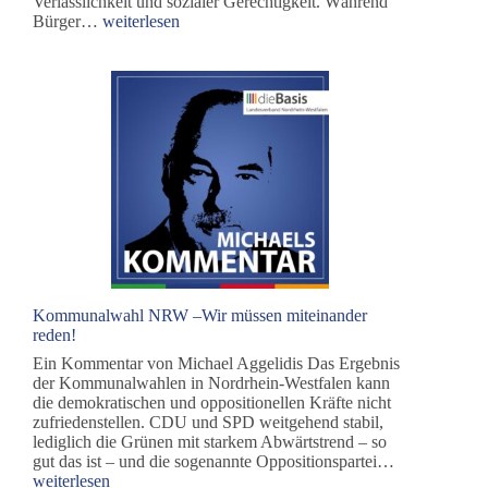
Verlässlichkeit und sozialer Gerechtigkeit. Während
Energiepolitik
Bürger…
weiterlesen
in
der
Sackgasse
Kommunalwahl NRW –Wir müssen miteinander
reden!
Ein Kommentar von Michael Aggelidis Das Ergebnis
der Kommunalwahlen in Nordrhein-Westfalen kann
die demokratischen und oppositionellen Kräfte nicht
zufriedenstellen. CDU und SPD weitgehend stabil,
lediglich die Grünen mit starkem Abwärtstrend – so
Kommunalw
gut das ist – und die sogenannte Oppositionspartei…
NRW
weiterlesen