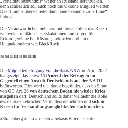
„Verteidigungsbündnis“ weiter an Russland heranrücken,
denn schließlich soll auch noch die Ukraine Mitglied werden.
Das Bündnis überschreitet damit eine bekannte „rote Linie“
Putins.
Die Verantwortlichen befeuern mit dieser Politik das Risiko
weltweiter militärischer Eskalationen und sorgen für
Rekordgewinne bei Rüstungsindustrien und ihren
Hauptaktionären wie BlackRock.
🟩🟩🟦🟦🟥🟥🟧🟧
Die
Mitgliederbefragung von dieBasis NRW
im April 2022
hat gezeigt, dass etwa
75 Prozent der Befragten im
Gegenteil einen Austritt Deutschlands aus der NATO
befürworten. Dies wird u.a. damit begründet, dass im Sinne
von GG Art. 26
von deutschem Boden nie wieder Krieg
ausgehen
darf. Deutschland sollte daher vielmehr die Rolle
des neutralen ehrlichen Vermittlers einnehmen und
sich in
Krisen für Verhandlungsmöglichkeiten stark machen
.
#Stoltenberg #nato #frieden #diebasis #friedenspartei