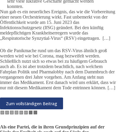
sehr viele lukrative Geschäfte gemacht werden
konnten.
Nun gab es ein neuerliches Ereignis, das wie die Vorbereitung
einer neuen Orchestrierung wirkt. Fast unbemerkt von der
Öffentlichkeit wurde am 15. Juni 2023 das
Infektionsschutzgesetz (IfSG) geändert. Bei den künftig
meldepflichtigen Krankheitserregern wurde das
„Respiratorische Synzytial-Virus“ (RSV) eingetragen. […]
Ob die Panikmache rund um das RSV-Virus ähnlich groß
werden wird wie bei Corona, mag bezweifelt werden.
Schließlich nutzt sich so etwas bei zu häufigem Gebrauch
auch ab. Es ist aber trotzdem beachtlich, nach welchem
Fahrplan Politik und Pharmalobby nach dem Dammbruch der
vergangenen drei Jahre vorgehen. Am Anfang steht nun
immer das Medikament. Erst danach wird uns erklärt, dass wir
nur mit diesem Medikament dem Tode entrinnen können. […]
Zum vollständigen Beitrag
🟩🟩🟦🟦🟥🟥🟧🟧
Als eine Partei, die in ihren Grundprinzipien auf der