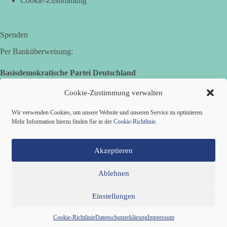
Cookie-Zustimmung
Spenden
Per Banküberweisung:
Basisdemokratische Partei Deutschland
Landesverband Nordrhein-Westfalen
IBAN: DE14 3005 0110 1008 4913 08
Cookie-Zustimmung verwalten
BIC: DUSSDEDDXXX
(es kann zu Fehlermeldungen kommen, die jedoch keine
Wir verwenden Cookies, um unsere Website und unseren Service zu optimieren.
Auswirkungen haben.)
Mehr Information hierzu finden Sie in der
Cookie-Richtlinie
.
Akzeptieren
Ablehnen
Einstellungen
Mitglied werden
Kontakt
Cookie-Richtlinie (EU)
Impressum
Datenschutzerklärung
Copyright © 2026 Basisdemokratische Partei Deutschland ·
Cookie-Richtlinie
Datenschutzerklärung
Impressum
Zillestraße 9 · 10585 Berlin