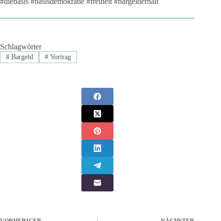
#diebasis #basisdemokratie #freiheit #bargelderhalt
Schlagwörter
#
Bargeld
#
Vortrag