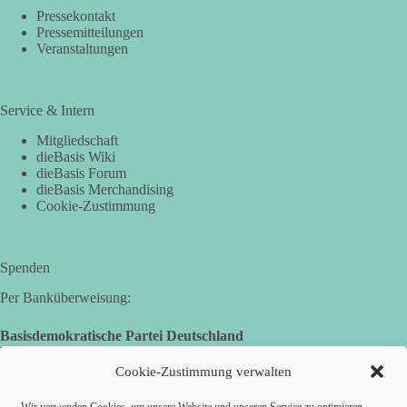
Pressekontakt
Pressemitteilungen
Veranstaltungen
Service & Intern
Mitgliedschaft
dieBasis Wiki
dieBasis Forum
dieBasis Merchandising
Cookie-Zustimmung
Spenden
Per Banküberweisung:
Basisdemokratische Partei Deutschland
Landesverband Nordrhein-Westfalen
IBAN: DE14 3005 0110 1008 4913 08
Cookie-Zustimmung verwalten
BIC: DUSSDEDDXXX
(es kann zu Fehlermeldungen kommen, die jedoch keine