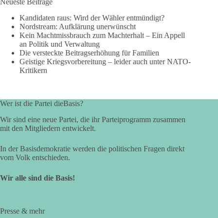
Neueste Beiträge
Kandidaten raus: Wird der Wähler entmündigt?
Nordstream: Aufklärung unerwünscht
Kein Machtmissbrauch zum Machterhalt – Ein Appell
an Politik und Verwaltung
Die versteckte Beitragserhöhung für Familien
Geistige Kriegsvorbereitung – leider auch unter NATO-
Kritikern
Wer ist die Partei dieBasis?
Wir sind eine neue Partei, die ihr Parteiprogramm zusammen
mit den Mitgliedern entwickelt.
In der Basisdemokratie werden die politischen Fragen direkt
vom Volk entschieden.
Wir alle sind die Basis!
Presse & mehr