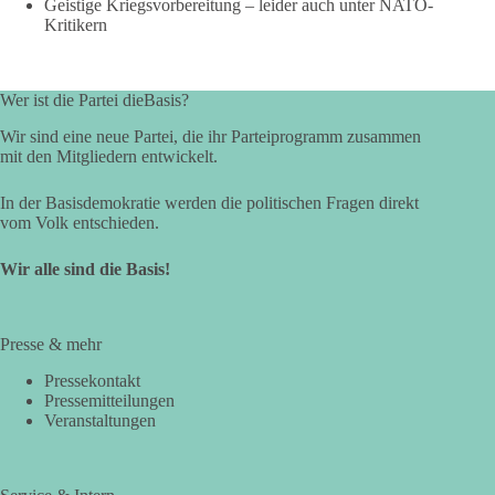
Geistige Kriegsvorbereitung – leider auch unter NATO-
Kritikern
Wer ist die Partei dieBasis?
Wir sind eine neue Partei, die ihr Parteiprogramm zusammen
mit den Mitgliedern entwickelt.
In der Basisdemokratie werden die politischen Fragen direkt
vom Volk entschieden.
Wir alle sind die Basis!
Presse & mehr
Pressekontakt
Pressemitteilungen
Veranstaltungen