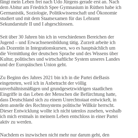
fängt mein Leben frei nach Udo Jürgens gerade erst an. Nach
dem Abitur am Friedrich Spee Gymnasium in Rüthen habe ich
Germanistik, Soziologie, Politikwissenschaft und Ökonomie
studiert und mit dem Staatsexamen für das Lehramt
Sekundarstufe II und I abgeschlossen.
Seit über 30 Jahren bin ich in verschiedenen Bereichen der
Jugend – und Erwachsenenbildung tätig. Zurzeit arbeite ich
als Dozentin in Integrationskursen, wo es hauptsächlich um
die Vermittlung der deutschen Sprache und des Wissens über
Kultur, politisches und wirtschaftliche System unseres Landes
und der Europäischen Union geht.
Zu Beginn des Jahres 2021 bin ich in die Partei dieBasis
eingetreten, weil ich in Anbetracht der völlig
unverhältnismäßigen und grundgesetzwidrigen staatlichen
Eingriffe in das Leben der Menschen die Befürchtung hatte,
dass Deutschland sich zu einem Unrechtsstaat entwickelt, in
dem anstelle des Rechtssystems politische Willkür herrscht.
Dieser Entwicklung wollte ich nicht tatenlos zusehen, weshalb
ich mich erstmals in meinem Leben entschloss in einer Partei
aktiv zu werden.
Nachdem es inzwischen nicht mehr nur darum geht, den