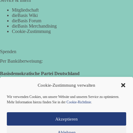
Service & Intern
Mitgliedschaft
dieBasis Wiki
dieBasis Forum
dieBasis Merchandising
Cookie-Zustimmung
Spenden
Per Banküberweisung:
Basisdemokratische Partei Deutschland
Landesverband Nordrhein-Westfalen
IBAN: DE14 3005 0110 1008 4913 08
Cookie-Zustimmung verwalten
BIC: DUSSDEDDXXX
(es kann zu Fehlermeldungen kommen, die jedoch keine
Wir verwenden Cookies, um unsere Website und unseren Service zu optimieren.
Auswirkungen haben.)
Mehr Information hierzu finden Sie in der
Cookie-Richtlinie
.
Akzeptieren
Ablehnen