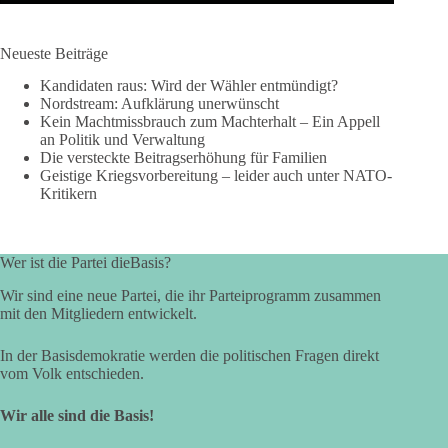
Neueste Beiträge
Kandidaten raus: Wird der Wähler entmündigt?
Nordstream: Aufklärung unerwünscht
Kein Machtmissbrauch zum Machterhalt – Ein Appell
an Politik und Verwaltung
Die versteckte Beitragserhöhung für Familien
Geistige Kriegsvorbereitung – leider auch unter NATO-
Kritikern
Wer ist die Partei dieBasis?
Wir sind eine neue Partei, die ihr Parteiprogramm zusammen
mit den Mitgliedern entwickelt.
In der Basisdemokratie werden die politischen Fragen direkt
vom Volk entschieden.
Wir alle sind die Basis!