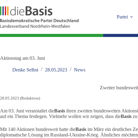
Zum
Inhalt
springen
Partei
Aktionstag am 03. Juni
Denke Selbst
28.05.2023
News
Zweiter bundesweit
28.05.2023 (Redaktion)
Am 03. Juni veranstaltet die
Basis
ihren zweiten bundesweiten Aktionst
auf ein Thema festlegen. Vielmehr wollen wir zeigen, dass die
Basis
zu 
Mit 140 Aktionen bundesweit hatte die
Basis
im März ein deutliches Zei
diplomatische Lösung im Russland-Ukraine-Krieg. Ähnliches möchten 