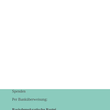
Spenden
Per Banküberweisung:
Basisdemokratische Partei