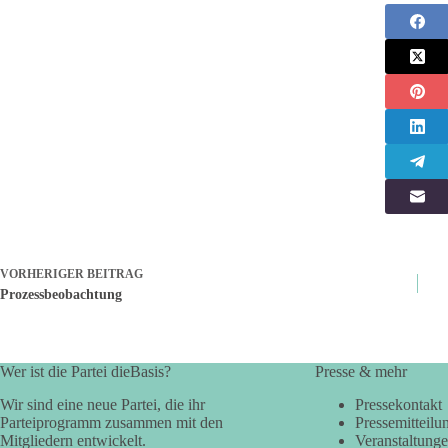
VORHERIGER
BEITRAG
Prozessbeobachtung
Wer ist die Partei dieBasis?
Presse & mehr
Wir sind eine neue Partei, die ihr
Pressekontakt
Parteiprogramm zusammen mit den
Pressemitteilu
Mitgliedern entwickelt.
Veranstaltung