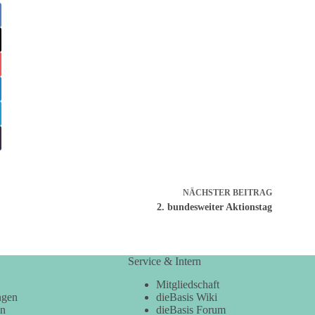
NÄCHSTER
BEITRAG
2. bundesweiter Aktionstag
Service & Intern
Mitgliedschaft
ngen
dieBasis Wiki
en
dieBasis Forum