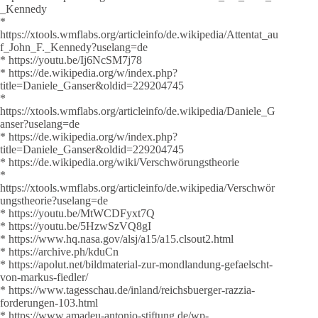
_Kennedy
*
https://xtools.wmflabs.org/articleinfo/de.wikipedia/Attentat_au
f_John_F._Kennedy?uselang=de
* https://youtu.be/Ij6NcSM7j78
* https://de.wikipedia.org/w/index.php?
title=Daniele_Ganser&oldid=229204745
*
https://xtools.wmflabs.org/articleinfo/de.wikipedia/Daniele_G
anser?uselang=de
* https://de.wikipedia.org/w/index.php?
title=Daniele_Ganser&oldid=229204745
* https://de.wikipedia.org/wiki/Verschwörungstheorie
*
https://xtools.wmflabs.org/articleinfo/de.wikipedia/Verschwör
ungstheorie?uselang=de
* https://youtu.be/MtWCDFyxt7Q
* https://youtu.be/5HzwSzVQ8gI
* https://www.hq.nasa.gov/alsj/a15/a15.clsout2.html
* https://archive.ph/kduCn
* https://apolut.net/bildmaterial-zur-mondlandung-gefaelscht-
von-markus-fiedler/
* https://www.tagesschau.de/inland/reichsbuerger-razzia-
forderungen-103.html
* https://www.amadeu-antonio-stiftung.de/wp-