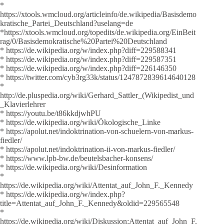
*
https://xtools.wmcloud.org/articleinfo/de.wikipedia/Basisdemo
kratische_Partei_Deutschland?uselang=de
*https://xtools.wmcloud.org/topedits/de.wikipedia.org/EinBeit
rag/0/Basisdemokratische%20Partei%20Deutschland
* https://de.wikipedia.org/w/index.php?diff=229588341
* https://de.wikipedia.org/w/index.php?diff=229587351
* https://de.wikipedia.org/w/index.php?diff=226146350
* https://twitter.com/cyb3rg33k/status/1247872839614640128
*
http://de.pluspedia.org/wiki/Gerhard_Sattler_(Wikipedist_und
_Klavierlehrer
* https://youtu.be/t86kkdjwhPU
* https://de.wikipedia.org/wiki/Ökologische_Linke
* https://apolut.net/indoktrination-von-schuelern-von-markus-
fiedler/
* https://apolut.net/indoktrination-ii-von-markus-fiedler/
* https://www.lpb-bw.de/beutelsbacher-konsens/
* https://de.wikipedia.org/wiki/Desinformation
*
https://de.wikipedia.org/wiki/Attentat_auf_John_F._Kennedy
* https://de.wikipedia.org/w/index.php?
title=Attentat_auf_John_F._Kennedy&oldid=229565548
*
https://de.wikipedia.org/wiki/Diskussion:Attentat_auf_John_F.