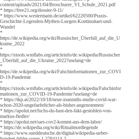
content/uploads/2021/04/Broschuere_VI_Schule_2021.pdf
* https://free21.org/dossier-9-11/
* https://www.westermann.de/artikel/62220500/Praxis-
Geschichte-Legenden-Mythen-Luegen-Kontinuitaet-und-
Wandel
*
https://de.wikipedia.org/wiki/Russischer_Überfall_auf_die_U
kraine_2022
*
https://xtools.wmflabs.org/articleinfo/de.wikipedia/Russischer
_Überfall_auf_die_Ukraine_2022?uselang=de
*
https://de.wikipedia.org/wiki/Falschinformationen_zur_COVI
D-19-Pandemie
*
https://xtools.wmflabs.org/articleinfo/de.wikipedia/Falschinfor
mationen_zur_COVID-19-Pandemie?uselang=de
* https://tkp.at/2022/10/18/neue-ioannidis-studie-covid-war-
schon-2020-ungefaehrlicher-als-bisher-angenommen/
* https://apolut.net/fuchs-du-hast-den-fakt-gestohlen-von-
markus-fiedler/
* https://apolut.net/sars-cov2-kommt-aus-dem-labor/
* https://de.wikipedia.org/wiki/Ritualmordlegende
* https://www.sueddeutsche.de/digital/wikipedia-ueber-
hundert-fehler-super-1.2784114-2