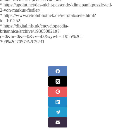
* https://apolut.net/das-nicht-passende-klimapanikpuzzle-teil-
2-von-markus-fiedler/
* https://www.retrobibliothek.de/retrobib/seite.html?
id=101252
* https://digital.nls.uk/encyclopaedia-
britannica/archive/193650821#?
c=0&m=0&s=0&cv=43&xywh=-1955%2C-
399%2C7057%2C5231