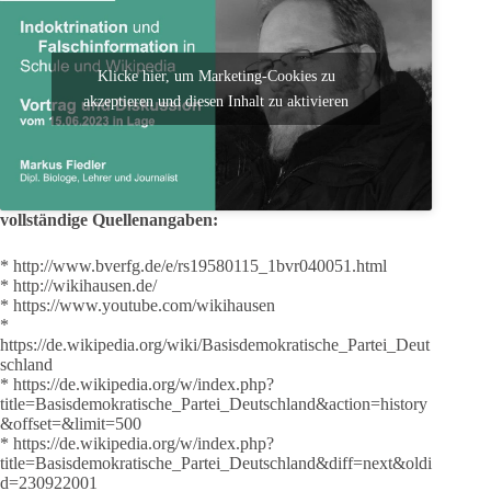
Klicke hier, um Marketing-Cookies zu
akzeptieren und diesen Inhalt zu aktivieren
vollständige Quellenangaben:
* http://www.bverfg.de/e/rs19580115_1bvr040051.html
* http://wikihausen.de/
* https://www.youtube.com/wikihausen
*
https://de.wikipedia.org/wiki/Basisdemokratische_Partei_Deut
schland
* https://de.wikipedia.org/w/index.php?
title=Basisdemokratische_Partei_Deutschland&action=history
&offset=&limit=500
* https://de.wikipedia.org/w/index.php?
title=Basisdemokratische_Partei_Deutschland&diff=next&oldi
d=230922001