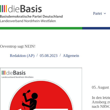
Zum
Inhalt
springen
Partei
Oeventrop sagt NEIN!
Redaktion (AP)
05.08.2023
Allgemein
05. August
In den let
Arnsberg z
nach NRW.