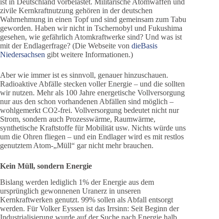
ist in Deutschland vorbelastet. Militärische Atomwaffen und
zivile Kernkraftnutzung gehören in der deutschen
Wahrnehmung in einen Topf und sind gemeinsam zum Tabu
geworden. Haben wir nicht in Tschernobyl und Fukushima
gesehen, wie gefährlich Atomkraftwerke sind? Und was ist
mit der Endlagerfrage? (Die Webseite von
dieBasis
Niedersachsen
gibt weitere Informationen.)
Aber wie immer ist es sinnvoll, genauer hinzuschauen.
Radioaktive Abfälle stecken voller Energie – und die sollten
wir nutzen. Mehr als 100 Jahre energetische Vollversorgung
nur aus den schon vorhandenen Abfällen sind möglich –
wohlgemerkt CO2-frei. Vollversorgung bedeutet nicht nur
Strom, sondern auch Prozesswärme, Raumwärme,
synthetische Kraftstoffe für Mobilität usw. Nichts würde uns
um die Ohren fliegen – und ein Endlager wird es mit restlos
genutztem Atom-„Müll“ gar nicht mehr brauchen.
Kein Müll, sondern Energie
Bislang werden lediglich 1% der Energie aus dem
ursprünglich gewonnenen Uranerz in unseren
Kernkraftwerken genutzt. 99% sollen als Abfall entsorgt
werden. Für Volker Eyssen ist das Irrsinn: Seit Beginn der
Industrialisierung wurde auf der Suche nach Energie halb