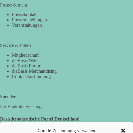
Presse & mehr
Pressekontakt
Pressemitteilungen
Veranstaltungen
Service & Intern
Mitgliedschaft
dieBasis Wiki
dieBasis Forum
dieBasis Merchandising
Cookie-Zustimmung
Spenden
Per Banküberweisung:
Basisdemokratische Partei Deutschland
Landesverband Nordrhein-Westfalen
IBAN: DE14 3005 0110 1008 4913 08
Cookie-Zustimmung verwalten