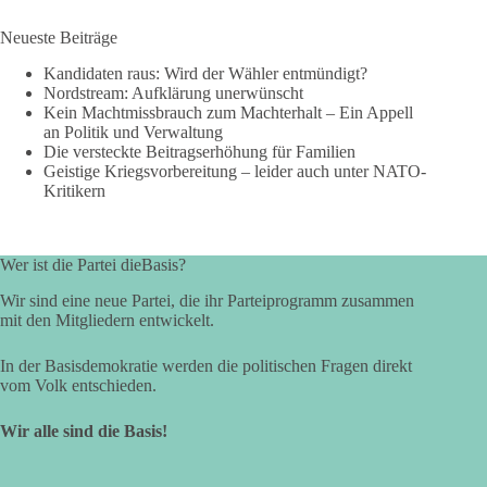
Neueste Beiträge
Kandidaten raus: Wird der Wähler entmündigt?
Nordstream: Aufklärung unerwünscht
Kein Machtmissbrauch zum Machterhalt – Ein Appell
an Politik und Verwaltung
Die versteckte Beitragserhöhung für Familien
Geistige Kriegsvorbereitung – leider auch unter NATO-
Kritikern
Wer ist die Partei dieBasis?
Wir sind eine neue Partei, die ihr Parteiprogramm zusammen
mit den Mitgliedern entwickelt.
In der Basisdemokratie werden die politischen Fragen direkt
vom Volk entschieden.
Wir alle sind die Basis!