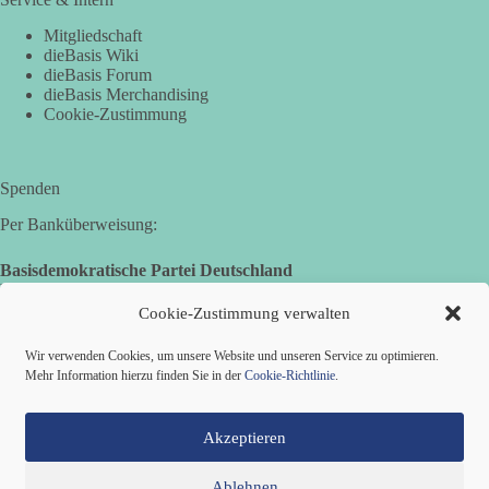
Mitgliedschaft
dieBasis Wiki
dieBasis Forum
dieBasis Merchandising
Cookie-Zustimmung
Spenden
Per Banküberweisung:
Basisdemokratische Partei Deutschland
Landesverband Nordrhein-Westfalen
IBAN: DE14 3005 0110 1008 4913 08
Cookie-Zustimmung verwalten
BIC: DUSSDEDDXXX
(es kann zu Fehlermeldungen kommen, die jedoch keine
Wir verwenden Cookies, um unsere Website und unseren Service zu optimieren.
Auswirkungen haben.)
Mehr Information hierzu finden Sie in der
Cookie-Richtlinie
.
Akzeptieren
Ablehnen