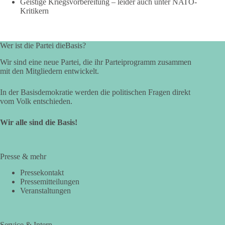
Geistige Kriegsvorbereitung – leider auch unter NATO-
Kritikern
Wer ist die Partei dieBasis?
Wir sind eine neue Partei, die ihr Parteiprogramm zusammen
mit den Mitgliedern entwickelt.
In der Basisdemokratie werden die politischen Fragen direkt
vom Volk entschieden.
Wir alle sind die Basis!
Presse & mehr
Pressekontakt
Pressemitteilungen
Veranstaltungen
Service & Intern