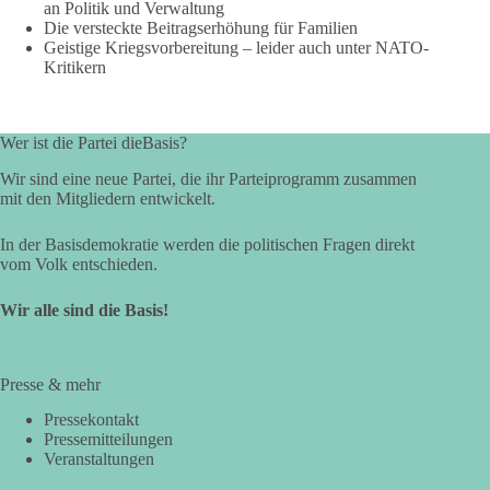
an Politik und Verwaltung
Die versteckte Beitragserhöhung für Familien
Geistige Kriegsvorbereitung – leider auch unter NATO-
Kritikern
Wer ist die Partei dieBasis?
Wir sind eine neue Partei, die ihr Parteiprogramm zusammen
mit den Mitgliedern entwickelt.
In der Basisdemokratie werden die politischen Fragen direkt
vom Volk entschieden.
Wir alle sind die Basis!
Presse & mehr
Pressekontakt
Pressemitteilungen
Veranstaltungen