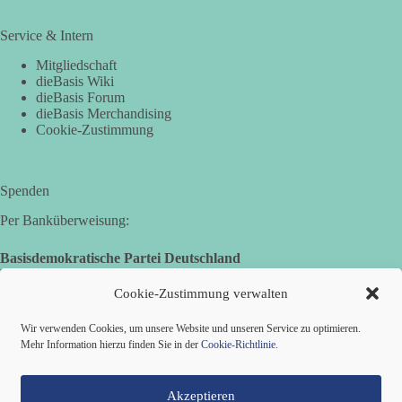
Service & Intern
Mitgliedschaft
dieBasis Wiki
dieBasis Forum
dieBasis Merchandising
Cookie-Zustimmung
Spenden
Per Banküberweisung:
Basisdemokratische Partei Deutschland
Landesverband Nordrhein-Westfalen
IBAN: DE14 3005 0110 1008 4913 08
Cookie-Zustimmung verwalten
BIC: DUSSDEDDXXX
(es kann zu Fehlermeldungen kommen, die jedoch keine
Wir verwenden Cookies, um unsere Website und unseren Service zu optimieren.
Auswirkungen haben.)
Mehr Information hierzu finden Sie in der
Cookie-Richtlinie
.
Akzeptieren