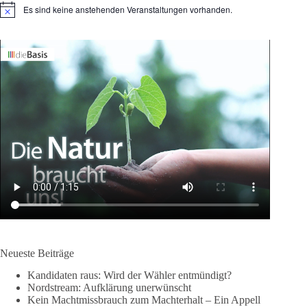
Es sind keine anstehenden Veranstaltungen vorhanden.
H
i
n
w
e
i
s
Neueste Beiträge
Kandidaten raus: Wird der Wähler entmündigt?
Nordstream: Aufklärung unerwünscht
Kein Machtmissbrauch zum Machterhalt – Ein Appell