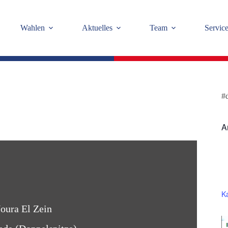
Wahlen
Aktuelles
Team
Servic
#
A
K
oura El Zein