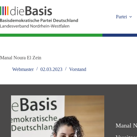
Zum
Inhalt
springen
Partei
Manal Noura El Zein
Webmaster
02.03.2023
Vorstand
Manal N