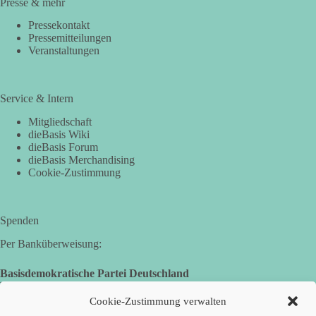
Presse & mehr
Pressekontakt
Pressemitteilungen
Veranstaltungen
Service & Intern
Mitgliedschaft
dieBasis Wiki
dieBasis Forum
dieBasis Merchandising
Cookie-Zustimmung
Spenden
Per Banküberweisung:
Basisdemokratische Partei Deutschland
Landesverband Nordrhein-Westfalen
IBAN: DE14 3005 0110 1008 4913 08
Cookie-Zustimmung verwalten
BIC: DUSSDEDDXXX