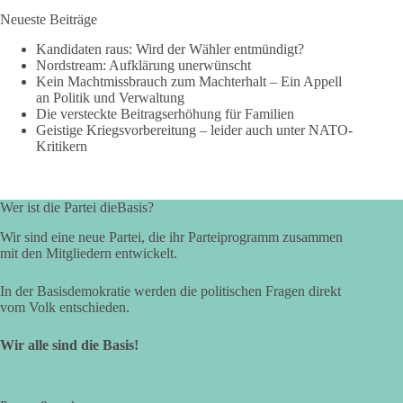
Neueste Beiträge
Kandidaten raus: Wird der Wähler entmündigt?
Nordstream: Aufklärung unerwünscht
Kein Machtmissbrauch zum Machterhalt – Ein Appell
an Politik und Verwaltung
Die versteckte Beitragserhöhung für Familien
Geistige Kriegsvorbereitung – leider auch unter NATO-
Kritikern
Wer ist die Partei dieBasis?
Wir sind eine neue Partei, die ihr Parteiprogramm zusammen
mit den Mitgliedern entwickelt.
In der Basisdemokratie werden die politischen Fragen direkt
vom Volk entschieden.
Wir alle sind die Basis!