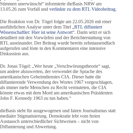
Stimmen unerwünscht“ informierte dieBasis NRW am
13.05.26 zum Vorfall und
verlinkte zu dem RTL Videobeitrag
.
Die Reaktion von Dr. Tögel folgte am 22.05.2026 mit einer
ausführlichen Analyse unter dem Titel „
RTL diffamiert
Wissenschaftler: Hier ist seine Antwort
“. Darin setzt er sich
detailliert mit den Vorwürfen und der Berichterstattung von
RTL auseinander. Der Beitrag wurde bereits zehntausendfach
aufgerufen und löste in den Kommentaren eine intensive
Diskussion aus.
Dr. Jonas Tögel: „Wer heute „Verschwörungstheorie“ sagt,
um andere abzuwerten, der verwendet die Sprache des
amerikanischen Geheimdienstes CIA. Dieser hatte die
diffamierende Verwendung des Wortes 1967 vorgeschlagen,
als immer mehr Menschen zu Recht vermuteten, die CIA
könnte etwas mit dem Mord am amerikanischen Präsidenten
John F. Kennedy 1963 zu tun haben.“
dieBasis steht für ausgewogenen und fairen Journalismus statt
medialer Stigmatisierung. Demokratie lebt vom freien
Austausch unterschiedlicher Sichtweisen – nicht von
Diffamierung und Abwertung.