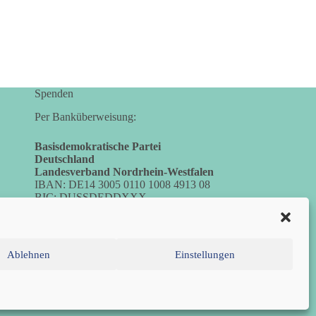
Spenden
Per Banküberweisung:
Basisdemokratische Partei
Deutschland
Landesverband Nordrhein-Westfalen
IBAN: DE14 3005 0110 1008 4913 08
BIC: DUSSDEDDXXX
(es kann zu Fehlermeldungen kommen,
die jedoch keine Auswirkungen haben.)
Ablehnen
Einstellungen
inie (EU)
Impressum
Datenschutzerklärung