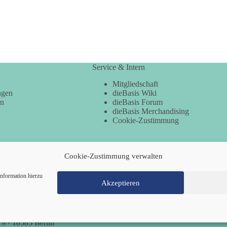
Service & Intern
Mitgliedschaft
ngen
dieBasis Wiki
en
dieBasis Forum
dieBasis Merchandising
Cookie-Zustimmung
Cookie-Zustimmung verwalten
nformation hierzu
Akzeptieren
Mitglied werden
Kontakt
Cookie-Richtl
 9 · 10585 Berlin