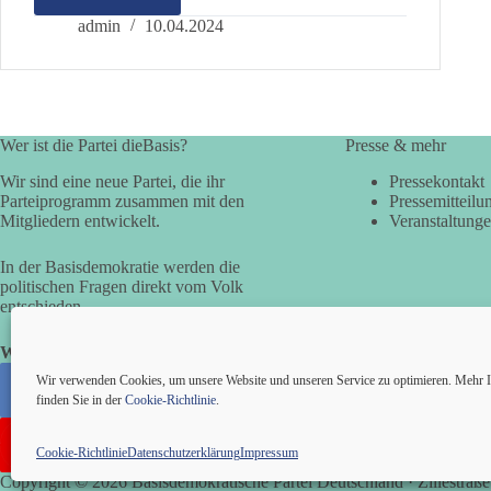
Leitlinien
für
admin
10.04.2024
ein
menschwürdiges
Gesundheitswesen
Wer ist die Partei dieBasis?
Presse & mehr
Wir sind eine neue Partei, die ihr
Pressekontakt
Parteiprogramm zusammen mit den
Pressemitteilu
Mitgliedern entwickelt.
Veranstaltung
In der Basisdemokratie werden die
politischen Fragen direkt vom Volk
entschieden.
Wir alle sind die Basis!
Wir verwenden Cookies, um unsere Website und unseren Service zu optimieren. Mehr I
finden Sie in der
Cookie-Richtlinie
.
Cookie-Richtlinie
Datenschutzerklärung
Impressum
Copyright © 2026 Basisdemokratische Partei Deutschland · Zillestraße