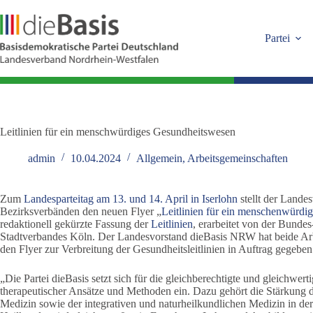
Zum
Inhalt
springen
Partei
Leitlinien für ein menschwürdiges Gesundheitswesen
admin
10.04.2024
Allgemein
,
Arbeitsgemeinschaften
Zum
Landesparteitag am 13. und 14. April in Iserlohn
stellt der Lande
Bezirksverbänden den neuen Flyer „
Leitlinien für ein menschenwürdi
redaktionell gekürzte Fassung der
Leitlinien
, erarbeitet von der Bund
Stadtverbandes Köln. Der Landesvorstand dieBasis NRW hat beide Arbe
den Flyer zur Verbreitung der Gesundheitsleitlinien in Auftrag gegeben
„Die Partei dieBasis setzt sich für die gleichberechtigte und gleichwer
therapeutischer Ansätze und Methoden ein. Dazu gehört die Stärkung d
Medizin sowie der integrativen und naturheilkundlichen Medizin in de