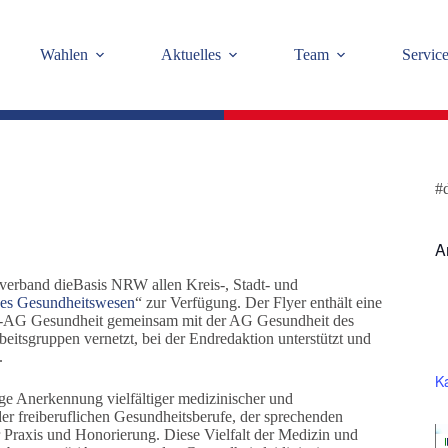
Wahlen
Aktuelles
Team
Servic
#
A
sverband dieBasis NRW allen Kreis-, Stadt- und
ges Gesundheitswesen
“ zur Verfügung. Der Flyer enthält eine
es-AG Gesundheit gemeinsam mit der AG Gesundheit des
itsgruppen vernetzt, bei der Endredaktion unterstützt und
.
K
tige Anerkennung vielfältiger medizinischer und
er freiberuflichen Gesundheitsberufe, der sprechenden
r Praxis und Honorierung. Diese Vielfalt der Medizin und