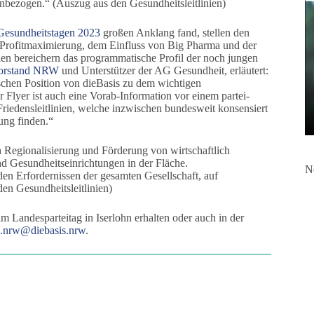
nbezogen.“ (Auszug aus den Gesundheitsleitlinien)
Gesundheitstagen 2023
großen Anklang fand, stellen den
 Profitmaximierung, dem Einfluss von Big Pharma und der
ien bereichern das programmatische Profil der noch jungen
vorstand NRW
und Unterstützer der AG Gesundheit, erläutert:
ischen Position von dieBasis zu dem wichtigen
Flyer ist auch eine Vorab-Information vor einem partei-
riedensleitlinien, welche inzwischen bundesweit konsensiert
ung finden.“
ch Regionalisierung und Förderung von wirtschaftlich
 Gesundheitseinrichtungen in der Fläche.
N
n Erfordernissen der gesamten Gesellschaft, auf
en Gesundheitsleitlinien)
im Landesparteitag in Iserlohn erhalten oder auch in der
s.nrw@diebasis.nrw
.