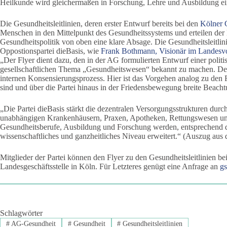
Heilkunde wird gleichermaßen in Forschung, Lehre und Ausbildung ei
Die Gesundheitsleitlinien, deren erster Entwurf bereits bei den
Kölner 
Menschen in den Mittelpunkt des Gesundheitssystems und erteilen der
Gesundheitspolitik von oben eine klare Absage. Die Gesundheitsleitlin
Oppostionspartei dieBasis, wie
Frank Bothmann, Visionär im Landes
„Der Flyer dient dazu, den in der AG formulierten Entwurf einer polit
gesellschaftlichen Thema „Gesundheitswesen“ bekannt zu machen. Der 
internen Konsensierungsprozess. Hier ist das Vorgehen analog zu den F
sind und über die Partei hinaus in der Friedensbewegung breite Beacht
„Die Partei dieBasis stärkt die dezentralen Versorgungsstrukturen dur
unabhängigen Krankenhäusern, Praxen, Apotheken, Rettungswesen und
Gesundheitsberufe, Ausbildung und Forschung werden, entsprechend de
wissenschaftliches und ganzheitliches Niveau erweitert.“ (Auszug aus d
Mitglieder der Partei können den Flyer zu den Gesundheitsleitlinien be
Landesgeschäftsstelle in Köln. Für Letzteres genügt eine Anfrage an
g
Schlagwörter
#
AG-Gesundheit
#
Gesundheit
#
Gesundheitsleitlinien