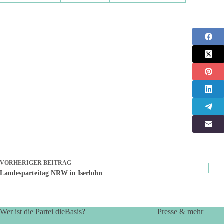
VORHERIGER
BEITRAG
Landesparteitag NRW in Iserlohn
Wer ist die Partei dieBasis?
Presse & mehr